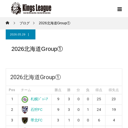
ブログ
2026北海道Group①
2026.05.29
2026北海道Group①
2026北海道Group①
Pos
チーム
勝点
勝
分
負
得点
得失点
1
9
3
0
0
25
23
札幌ｼﾞｭﾆｱ
2
9
3
0
1
24
19
石狩FC
3
3
1
0
0
6
4
帯北FC