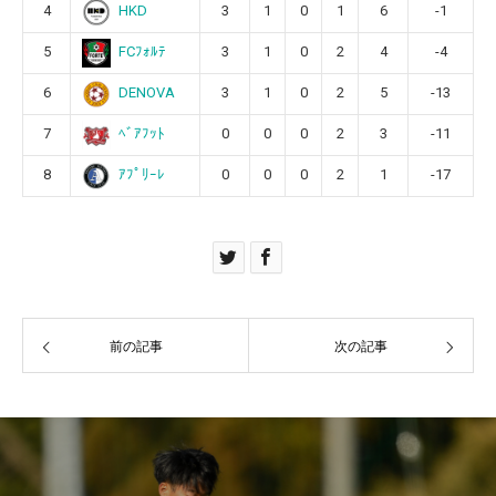
4
3
1
0
1
6
-1
HKD
5
3
1
0
2
4
-4
FCﾌｫﾙﾃ
6
3
1
0
2
5
-13
DENOVA
7
0
0
0
2
3
-11
ﾍﾞｱﾌｯﾄ
8
0
0
0
2
1
-17
ｱﾌﾟﾘｰﾚ
前の記事
次の記事