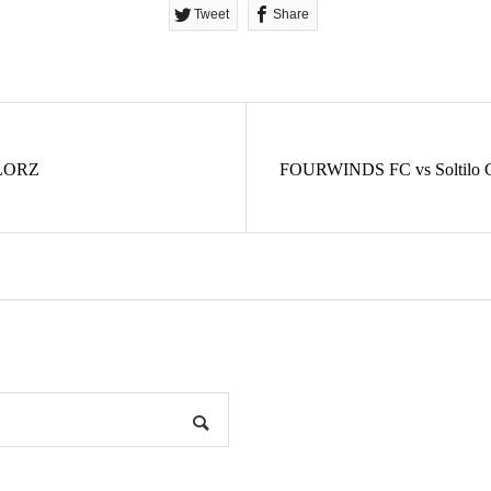
Tweet
Share
LORZ
FOURWINDS FC vs Soltilo 