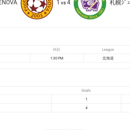
ENOVA
1
4
札幌ｼﾞｭ
vs
時刻
League
1:30 PM
北海道
Goals
1
4