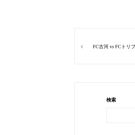
FC古河 vs FCト
検索