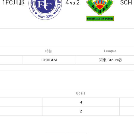
1FC川越
4
2
SCH
vs
時刻
League
10:00 AM
関東 Group②
Goals
4
2