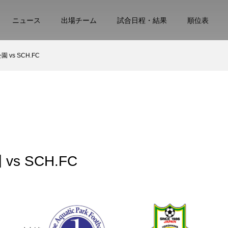
ニュース
出場チーム
試合日程・結果
順位表
 vs SCH.FC
s SCH.FC