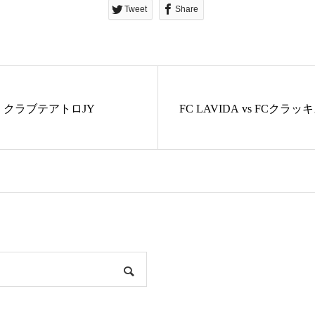
Tweet
Share
S クラブテアトロJY
FC LAVIDA vs FCクラ