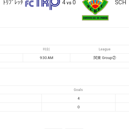
ﾄﾘﾌﾟﾚｯﾀ
4
0
SCH
vs
時刻
League
9:30 AM
関東 Group②
Goals
4
0