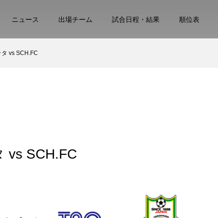
ニュース
出場チーム
試合日程・結果
順位表
 vs SCH.FC
s SCH.FC