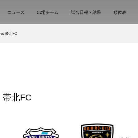
ニュース
出場チーム
試合日程・結果
順位表
C vs 帯北FC
vs 帯北FC