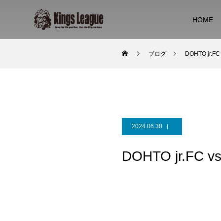
HOME
ブログ
DOHTO jr.F
2024.06.30
DOHTO jr.FC 