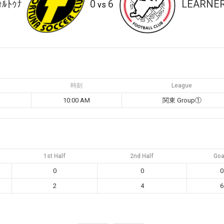
ｫﾙﾄｩﾅ
0
6
LEARNE
vs
時刻
League
10:00 AM
関東 Group①
1st Half
2nd Half
Goa
0
0
0
2
4
6