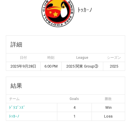
ﾄｯｶｰﾉ
詳細
日付
時刻
League
シーズン
2025年9月28日
6:00 PM
2025 関東 Group③
2025
結果
チーム
Goals
勝敗
ﾄﾞﾗｺﾞﾝｽﾞ
4
Win
ﾄｯｶｰﾉ
1
Loss