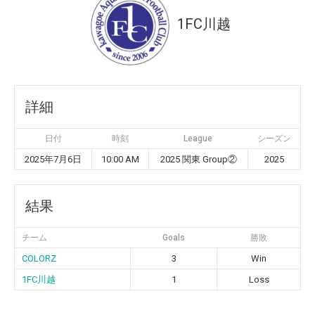
1FC川越
詳細
日付
時刻
League
シーズン
2025年7月6日
10:00 AM
2025 関東 Group②
2025
結果
チーム
Goals
勝敗
COLORZ
3
Win
1FC川越
1
Loss