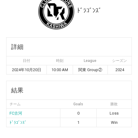
ﾄﾞﾗｺﾞﾝｽﾞ
詳細
日付
時刻
League
シーズン
2024年10月20日
10:00 AM
関東 Group②
2024
結果
チーム
Goals
勝敗
FC古河
0
Loss
ﾄﾞﾗｺﾞﾝｽﾞ
1
Win